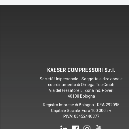
KAESER COMPRESSORI S.r.l.
Società Unipersonale - Soggetta a direzione e
coordinamento di Omega-Tec Gmbh
Via del Fresatore 5, Zona Ind. Roveri
40138 Bologna
Registro Imprese di Bologna - REA 292095
Capitale Sociale: Euro 100.000, i.v.
P.IVA: 03452440377
LinkedIn
Facebook
Instagram
YouTub