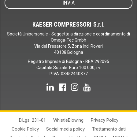
KAESER COMPRESSORI S.r.l.
Società Unipersonale - Soggetta a direzione e coordinamento di
Omega-Tec Gmbh
Via del Fresatore 5, Zona Ind. Roveri
40138 Bologna
Registro Imprese di Bologna - REA 292095
Capitale Sociale: Euro 100.000, i.v.
P.IVA: 03452440377
LinkedIn
Facebook
Instagram
YouTube
D.Lgs. 231-01
WhistleBlowing
Privacy Policy
Cookie Policy
Social media policy
Trattamento dati